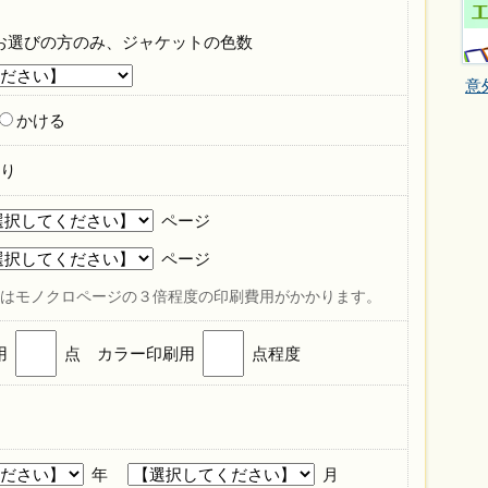
お選びの方のみ、ジャケットの色数
意
かける
り
ページ
ページ
はモノクロページの３倍程度の印刷費用がかかります。
用
点 カラー印刷用
点程度
年
月