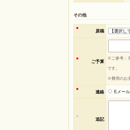
その他
原稿
※ご参考：当
ご予算
です。
※費用のお
Eメー
連絡
追記