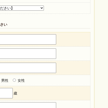
さい
男性
女性
歳