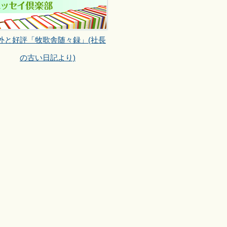
外と好評「牧歌舎随々録」(社長
の古い日記より)