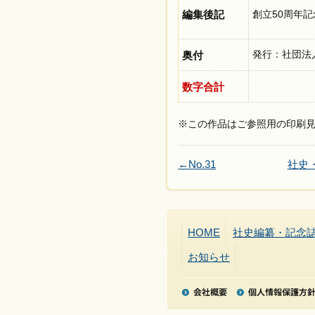
編集後記
創立50周年
奥付
発行：社団法
数字合計
※この作品はご参照用の印刷
←No.31
社史
HOME
社史編纂・記念
お知らせ