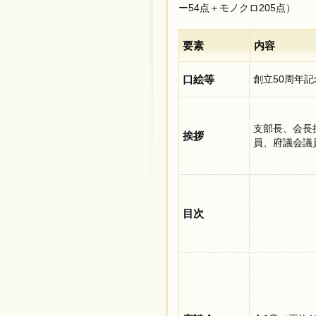
ー54点＋モノクロ205点）
要素
内容
口絵等
創立50周年
支部長、会長
挨拶
員、府議会議
目次