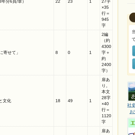
3年分6頁/章）
22
23
1
27字
×35
行＝
945
字
2編
（約
4300
年に寄せて」
8
0
1
字＋
約
2400
字）
扉あ
り。
本文
28字
と文化
18
49
1
×40
社
行＝
お
1120
字
扉あ