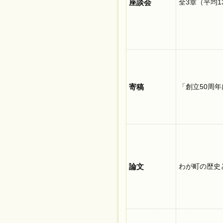
座談会
全3章（平均1
寄稿
「創立50周
論文
わが町の歴史