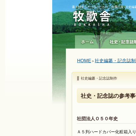
書き残すことへのこだわり 自費出版 (社史編
HOME
社史編纂・記念誌制
>
社史編纂・記念誌制作
社史・記念誌の参考事
社団法人Ｏ５０年史
Ａ５判ハードカバー化粧箱入り1