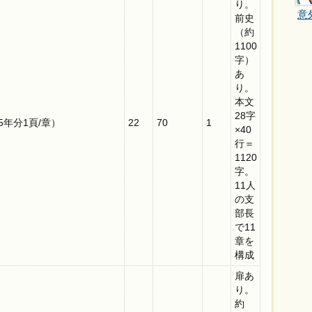
り。
意
前史
（約
1100
字）
あ
り。
本文
28字
5年分1頁/章）
22
70
1
×40
行＝
1120
字。
11人
の支
部長
で11
章を
構成
扉あ
り。
約