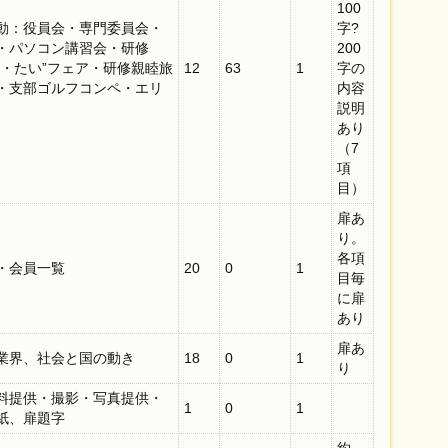
100
動：役員会・専門委員会・
字?
・パソコン講習会・研修
200
け・たい”フェア・研修親睦旅
12
63
1
字の
・支部ゴルフコンペ・エリ
内容
説明
あり
（7
項
目）
扉あ
り。
各項
・会員一覧
20
0
1
目毎
に扉
あり
扉あ
業界、社会と国の動き
18
0
1
り
料提供・撮影・写真提供・
1
0
1
紙、扉題字