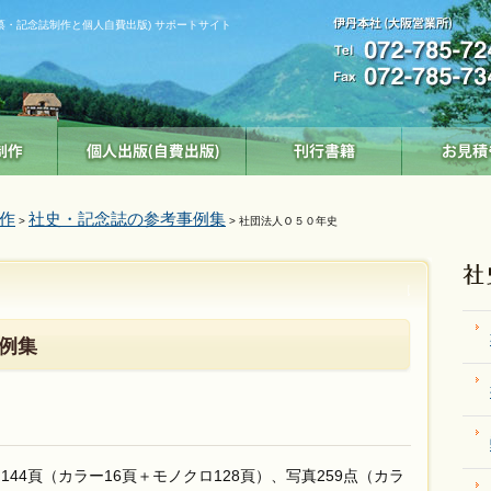
纂・記念誌制作と個人自費出版) サポートサイト
作
社史・記念誌の参考事例集
>
> 社団法人Ｏ５０年史
例集
44頁（カラー16頁＋モノクロ128頁）、写真259点（カラ