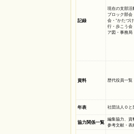
現在の支部活
ブロック部会
記録
会・“かたづ
行・歩こう会
ア図・事務局
資料
歴代役員一覧
年表
社団法人Ｏと
編集協力、資
協力関係一覧
参考文献・表