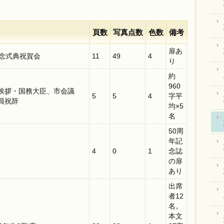
頁数
写真点数
色数
備考
扉あ
記念式典祝賀会
11
49
4
り
約
960
挨拶・国務大臣、市会議
5
5
4
字平
員祝辞
均×5
名
50周
年記
4
0
1
念誌
の扉
あり
出席
者12
名。
本文