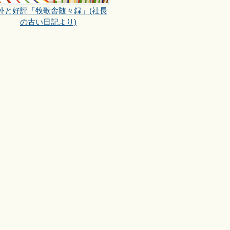
外と好評「牧歌舎随々録」(社長
の古い日記より)