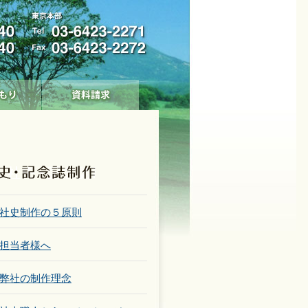
社史制作の５原則
担当者様へ
弊社の制作理念