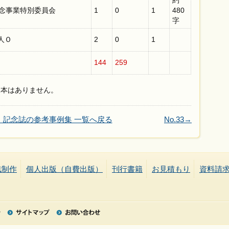
約
記念事業特別委員会
1
0
1
480
字
人Ｏ
2
0
1
144
259
見本はありません。
・記念誌の参考事例集 一覧へ戻る
No.33→
誌制作
個人出版（自費出版）
刊行書籍
お見積もり
資料請