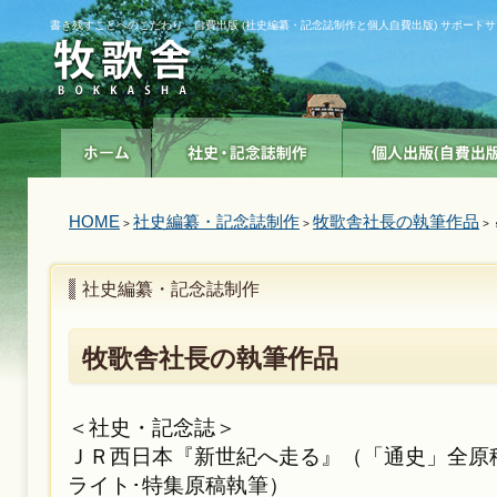
書き残すことへのこだわり 自費出版 (社史編纂・記念誌制作と個人自費出版) サポート
HOME
社史編纂・記念誌制作
牧歌舎社長の執筆作品
>
>
> 
社史編纂・記念誌制作
牧歌舎社長の執筆作品
＜社史・記念誌＞
ＪＲ西日本『新世紀へ走る』（「通史」全原
ライト･特集原稿執筆）