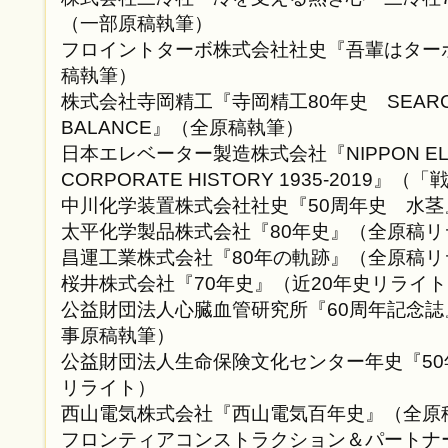
（一部原稿執筆）
フロイントターボ株式会社社史『吾輩はター
稿執筆）
株式会社寺岡精工『寺岡精工80年史 SEARCHI
BALANCE』（全原稿執筆）
日本エレベーター製造株式会社『NIPPON EL
CORPORATE HISTORY 1935-2019
中川化学装置株式会社社史『50周年史 水
太平化学製品株式会社『80年史』（全原稿リ
昌運工業株式会社『80年の軌跡』（全原稿リ
桜井株式会社『70年史』（近20年史リライ
公益財団法人心臓血管研究所『60周年記念
事原稿執筆）
公益財団法人生命保険文化センター年史『5
リライト）
西山電気株式会社『西山電気百年史』（全原
フロンティアコンストラクション＆パートナ