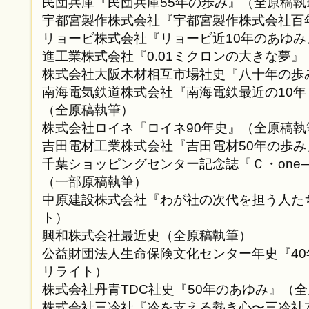
民団兵庫『民団兵庫55年の歩み』（全原稿執
宇都宮製作株式会社『宇都宮製作株式会社百年
リョービ株式会社『リョービ近10年のあゆ
進工業株式会社『0.01ミクロンの大きな夢
株式会社大阪木材相互市場社史『八十年の歩
南海電気鉄道株式会社『南海電鉄最近の10
（全原稿執筆）
株式会社ロイネ『ロイネ90年史』（全原稿執
吉田電材工業株式会社『吉田電材50年の歩
千葉ショッピングセンター記念誌『Ｃ・one
（一部原稿執筆）
中原建設株式会社『わが社の次代を担う人た
ト）
興和株式会社最近史（全原稿執筆）
公益財団法人生命保険文化センター年史『4
リライト）
株式会社丹青TDC社史『50年のあゆみ』（
株式会社三冷社『冷を支える熱き心〜三冷社