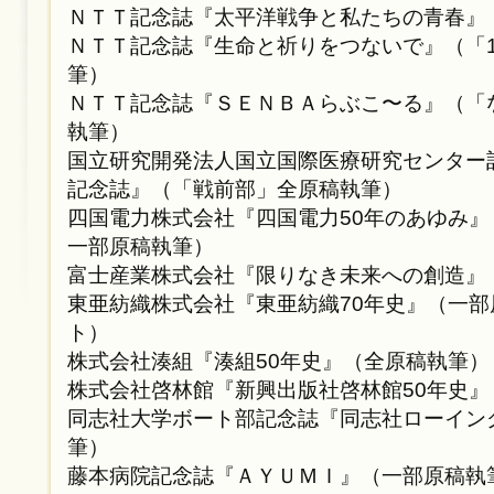
ＮＴＴ記念誌『太平洋戦争と私たちの青春』
ＮＴＴ記念誌『生命と祈りをつないで』（「1
筆）
ＮＴＴ記念誌『ＳＥＮＢＡらぶこ〜る』（「
執筆）
国立研究開発法人国立国際医療研究センター記
記念誌』（「戦前部」全原稿執筆）
四国電力株式会社『四国電力50年のあゆみ
一部原稿執筆）
富士産業株式会社『限りなき未来への創造』
東亜紡織株式会社『東亜紡織70年史』（一
ト）
株式会社湊組『湊組50年史』（全原稿執筆）
株式会社啓林館『新興出版社啓林館50年史
同志社大学ボート部記念誌『同志社ローイング
筆）
藤本病院記念誌『ＡＹＵＭＩ』（一部原稿執