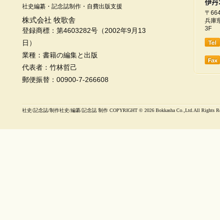
社史編纂・記念誌制作・自費出版支援
〒664
株式会社 牧歌舎
兵庫県
3F
登録商標：第4603282号（2002年9月13
日）
業種：書籍の編集と出版
代表者：竹林哲己
郵便振替：00900-7-266608
社史/記念誌/制作社史/編纂/記念誌 制作 COPYRIGHT ©
2026 Bokkasha Co.,Ltd.All Rights R