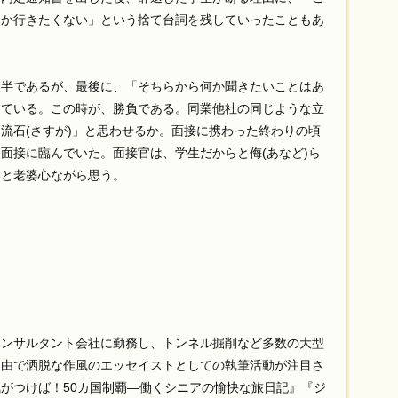
んか行きたくない」という捨て台詞を残していったこともあ
半であるが、最後に、「そちらから何か聞きたいことはあ
している。この時が、勝負である。同業他社の同じような立
流石(さすが)」と思わせるか。面接に携わった終わりの頃
面接に臨んでいた。面接官は、学生だからと侮(あなど)ら
いと老婆心ながら思う。
コンサルタント会社に勤務し、トンネル掘削など多数の大型
自由で洒脱な作風のエッセイストとしての執筆活動が注目さ
がつけば！50カ国制覇—働くシニアの愉快な旅日記』『ジ