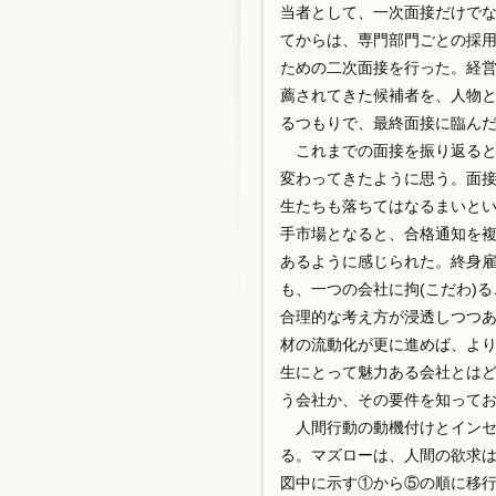
当者として、一次面接だけで
てからは、専門部門ごとの採
ための二次面接を行った。経
薦されてきた候補者を、人物
るつもりで、最終面接に臨ん
これまでの面接を振り返ると
変わってきたように思う。面
生たちも落ちてはなるまいと
手市場となると、合格通知を
あるように感じられた。終身
も、一つの会社に拘(こだわ)
合理的な考え方が浸透しつつ
材の流動化が更に進めば、よ
生にとって魅力ある会社とは
う会社か、その要件を知って
人間行動の動機付けとインセ
る。マズローは、人間の欲求
図中に示す①から⑤の順に移