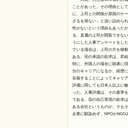
ことがあった。その理由とし
に、上司との関係が原因のケ
ざるを得ない」と追い詰められ
性がないという理由もあった
る。直属の上司が閲覧できな
うにした人事アンケートをし
ている場合は、上司の方を移
ある。④の承認の欲求は、昇
特に、外国人の場合に顕著に
分のキャリアになるか、経歴に
在籍することによってキャリ
評価に関しても日本人以上に
った。人事評価は、その基準
である。⑤の自己実現の欲求
ある会社というものが、そも
企業に馴染めず、NPOかNG