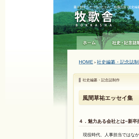
書き残すことへのこだわり 自費出版 (社史編
HOME
社史編纂・記念誌制
>
社史編纂・記念誌制作
風間草祐エッセイ集
４．魅力ある会社とは−新卒
現役時代、人事担当ではなか