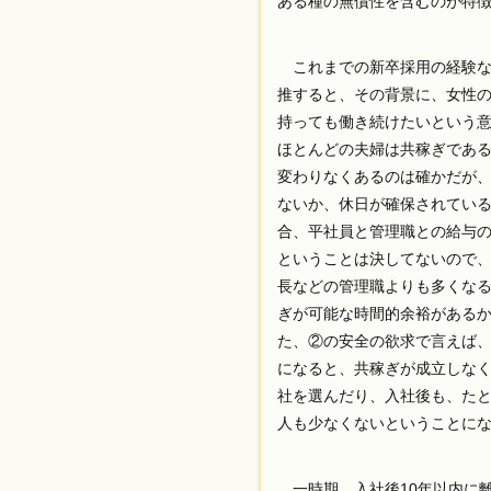
ある種の無償性を含むのが特
これまでの新卒採用の経験な
推すると、その背景に、女性
持っても働き続けたいという
ほとんどの夫婦は共稼ぎであ
変わりなくあるのは確かだが
ないか、休日が確保されてい
合、平社員と管理職との給与の
ということは決してないので、
長などの管理職よりも多くな
ぎが可能な時間的余裕がある
た、②の安全の欲求で言えば
になると、共稼ぎが成立しな
社を選んだり、入社後も、た
人も少なくないということに
一時期、入社後10年以内に