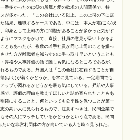
て一番多かったのは③の所属と愛の欲求の人間関係で、特
ースが多かった。「この会社にいる以上、この上司の下に居
た結果、離職するケースである。中には、本人が堪(こら)え
が、印象として上司の方に問題があることが多かった気がす
いようにマスクをかけて、直接、社員の意見が吸い上がるよ
たこともあったが、複数の若手社員が同じ上司のことを嫌っ
動させた方が離職者を減らすのに手っ取り早いということも
給・昇格や人事評価の話で誰しも気になるところであるが、
現れるものである。外国人は「この会社に在籍することが自
箔(はく)が着くかどうか」を常に見ている。一定期間でも、
アアップが図れるかどうかを最も気にしている。昇給や人事
敏感で、評価の理由を教えてほしいと詰め寄られたこともあ
を明確にすることと、何といっても公平性を保つことが第一
は志の高い人に見られるもので、注意すべきは、民間企業で
そもその人にマッチしているかどうかという点である。民間
Oみたいな非営利団体の方が向いている人も時々見られた。