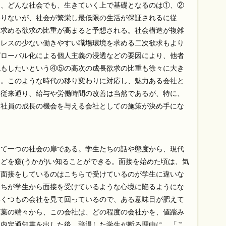
、どんな社会でも、生きていく上で基礎となるのは①、②
わりないが、社会が繁栄し最低限の生活が保証されるに従
を求める欲求の比重が高まると予想される。社会構造が複雑
トレスの少ない働きやすい職場環境を求める二次欲求もより
グローバル化による個人主義の浸透などの要因により、他者
現もしたいという④⑤の高次の成長欲求の比重も徐々に大き
る。このような時代の移り変わりに対応し、魅力ある会社と
、従来通り、給与や労働時間の改善は当然であるが、特に、
、社員の成長の機会を与える会社としての施策が決め手にな
。
て一つの社会の扉である。学生たちの話や態度から、現代
どを窺(うかが)い知ることができる。面接を始めた頃は、気
、面接をしているのはこちらで受けているのが学生に違いな
たちが学生から面接を受けているような心境に陥るようにな
いくつもの会社を見て回っているので、ある意味目が肥えて
言葉の端々から、この会社は、どの程度の会社かを、値踏み
、内定通知書を出した後、辞退した学生が断る理由に、「こ