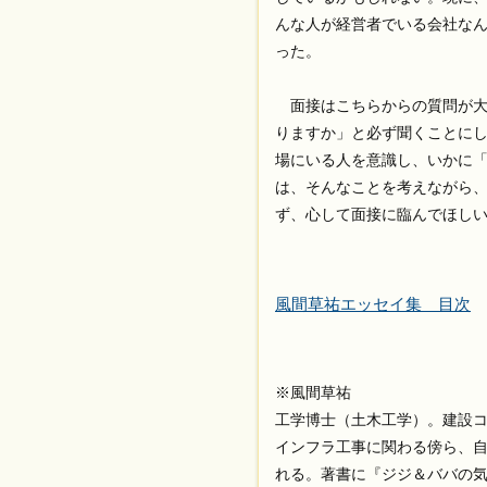
んな人が経営者でいる会社な
った。
面接はこちらからの質問が大
りますか」と必ず聞くことに
場にいる人を意識し、いかに「
は、そんなことを考えながら、
ず、心して面接に臨んでほし
風間草祐エッセイ集 目次
※風間草祐
工学博士（土木工学）。建設
インフラ工事に関わる傍ら、
れる。著書に『ジジ＆ババの気