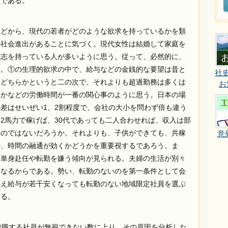
徴である。
どから、現代の若者がどのような欲求を持っているかを類
の社会進出があることに気づく。現代女性は結婚して家庭を
意志を持っている人が多いように思う。従って、必然的に、
る。①の生理的欲求の中で、給与などの金銭的な要望は昔と
社
、どちらかというと二の次で、それよりも超過勤務は多くは
お
るかなどの労働時間が一番の関心事のように思う。日本の場
差はせいぜい1、2割程度で、会社の大小を問わず倍も違う
2馬力で稼げば、30代であっても二人合わせれば、収入は部
るのではないだろうか。それよりも、子供ができても、共稼
意
か、時間の融通が効くかどうかを重要視するであろう。ま
、単身赴任や転勤を嫌う傾向が見られる。夫婦の生活が別々
くなるからである。勢い、転勤のないのを第一条件として会
とえ給与が若干安くなっても転勤のない地域限定社員を選ぶ
なる。
離職する社員が無視できない数に上り、その原因を分析した