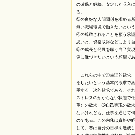
の確保と継続、安定した収入
る。
③の良好な人間関係を求める
無い職場環境で働きたいとい
④の尊敬されることを願う承
思いと、資格取得などにより
⑤の成長と発展を願う自己実
像に近づきたいという願望で
これらの中で①生理的欲求、
をしたいという基本的欲求で
望する一次的欲求である。そ
ストレスのかからない状態で
重）の欲求、⑤自己実現の欲
ないけれども、仕事を通じて
のである。この内④は資格や
して、⑤は自分の目標を達成