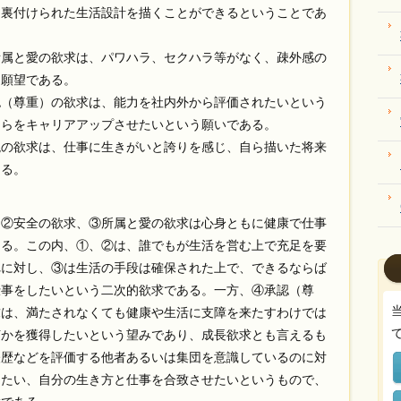
に裏付けられた生活設計を描くことができるということであ
所属と愛の欲求は、パワハラ、セクハラ等がなく、疎外感の
う願望である。
認（尊重）の欲求は、能力を社内外から評価されたいという
自らをキャリアアップさせたいという願いである。
現の欲求は、仕事に生きがいと誇りを感じ、自ら描いた将来
ある。
②安全の欲求、③所属と愛の欲求は心身ともに健康で仕事
ある。この内、①、②は、誰でもが生活を営む上で充足を要
れに対し、③は生活の手段は確保された上で、できるならば
仕事をしたいという二次的欲求である。一方、④承認（尊
求は、満たされなくても健康や生活に支障を来たすわけでは
何かを獲得したいという望みであり、成長欲求とも言えるも
経歴などを評価する他者あるいは集団を意識しているのに対
したい、自分の生き方と仕事を合致させたいというもので、