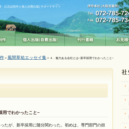
纂・記念誌制作と個人自費出版) サポートサイト
作
風間草祐エッセイ集
>
> ４．魅力ある会社とは−新卒採用でわかったこと−
採用でわかったこと−
ったが、新卒採用に随分関わった。初めは、専門部門の担