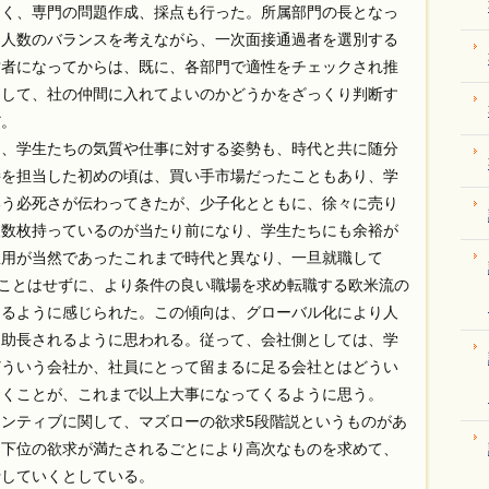
なく、専門の問題作成、採点も行った。所属部門の長となっ
用人数のバランスを考えながら、一次面接通過者を選別する
営者になってからは、既に、各部門で適性をチェックされ推
として、社の仲間に入れてよいのかどうかをざっくり判断す
だ。
、学生たちの気質や仕事に対する姿勢も、時代と共に随分
接を担当した初めの頃は、買い手市場だったこともあり、学
いう必死さが伝わってきたが、少子化とともに、徐々に売り
複数枚持っているのが当たり前になり、学生たちにも余裕が
雇用が当然であったこれまで時代と異なり、一旦就職して
ることはせずに、より条件の良い職場を求め転職する欧米流の
あるように感じられた。この傾向は、グローバル化により人
り助長されるように思われる。従って、会社側としては、学
どういう会社か、社員にとって留まるに足る会社とはどうい
おくことが、これまで以上大事になってくるように思う。
ンティブに関して、マズローの欲求5段階説というものがあ
は下位の欲求が満たされるごとにより高次なものを求めて、
行していくとしている。