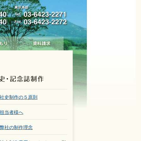
社史制作の５原則
担当者様へ
弊社の制作理念