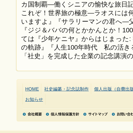
カ国制覇—働くシニアの愉快な旅日
これぞ！世界旅の極意—ラオスには
いますよ』『サラリーマンの君へ—
『ジジ＆ババの何とかかんとか！10
ては『少年ケニヤ』からはじまった:
の軌跡』『人生100年時代 私の活
「社史」を完成した企業の記念講演
HOME
社史編纂・記念誌制作
個人出版（自費出
お知らせ