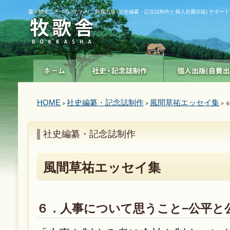
書き残すことへのこだわり 自費出版 (社史編纂・記念誌制作と個人自費出版) サポー
HOME
社史編纂・記念誌制作
風間草祐エッセイ集
>
>
> 
社史編纂・記念誌制作
風間草祐エッセイ集
６．人事について思うこと−公平と