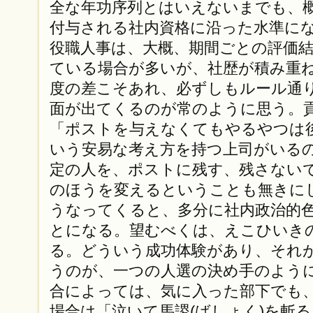
全な年功序列とはいえないまでも、
付与される社内資格に沿った水準に
役職人事は、大概、期間ごとの評価
ている場合が多いが、社歴が積み重
度の差こそあれ、必ずしもルール通
面が出てくるのが常のように思う。
「ポストを与えなくてもやるやつは
いう安易な考え方を持つ上司がいる
定の人を、ポストに残す、残さない
のほうを変えるということも無きに
うなってくると、多分に社内政治的
とになる。望むべくは、えこひいき
る。どういう成功体験があり、それ
うのが、一つの人選の決め手のよう
合によっては、気に入った部下でも
場合は「泣いて馬謖(ばしょく)を斬