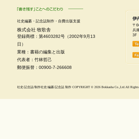
社史編纂・記念誌制作・自費出版支援
〒6
株式会社 牧歌舎
兵庫
3F
登録商標：第4603282号（2002年9月13
日）
業種：書籍の編集と出版
代表者：竹林哲己
郵便振替：00900-7-266608
社史/記念誌/制作社史/編纂/記念誌 制作 COPYRIGHT ©
2026 Bokkasha Co.,Ltd.All Rights