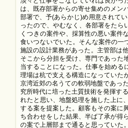
淡々と仕事をこなしていれば良かっ
は、既存部署からの寄せ集めのメン
部署で、予(あらかじ)め用意されて
ったので、やむなく、各部署をたら
くつきの案件や、採算性の悪い案件
食いつないでいた。そんな案件の一
施設の設計業務があった。主管部は
そこから分担を受け、専門であった
当することになった。仕事を始める
理場は杭で支える構造になっていた
京湾近郊の名うての軟弱地盤であっ
究所時代に培った土質技術を発揮す
れたと思い、地盤処理を施した上に
する案を提案した。顧客もその案に
ち合わせをした結果、半ば了承が得
の案で上層部まで通ると思っていた