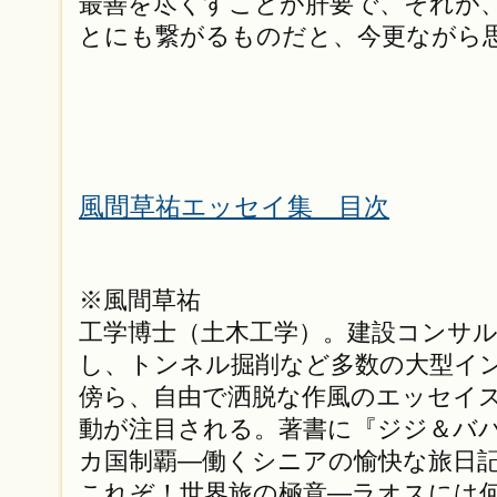
最善を尽くすことが肝要で、それが
とにも繋がるものだと、今更ながら
風間草祐エッセイ集 目次
※風間草祐
工学博士（土木工学）。建設コンサ
し、トンネル掘削など多数の大型イ
傍ら、自由で洒脱な作風のエッセイ
動が注目される。著書に『ジジ＆ババ
カ国制覇—働くシニアの愉快な旅日
これぞ！世界旅の極意—ラオスには