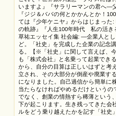
いますよ』『サラリーマンの君へ—
『ジジ＆ババの何とかかんとか！10
ては『少年ケニヤ』からはじまった:
の軌跡』『人生100年時代 私の活
草祐エッセイ集 社会編: —企業人と
ど。「社史」を完成した企業の記念
る。【※「社史」に関して言えば、
も「株式会社」と名乗って起業でき
から、自分の目算は正しいはずと考
立され、その大部分が倒産や廃業す
になりました。自己過信から簡単に
当たらなければやめるだけというの
でなく、創業の情熱すら稀薄という
下が起こります。生き残ってきた会
ルをどう乗り越えたかを記す「社史