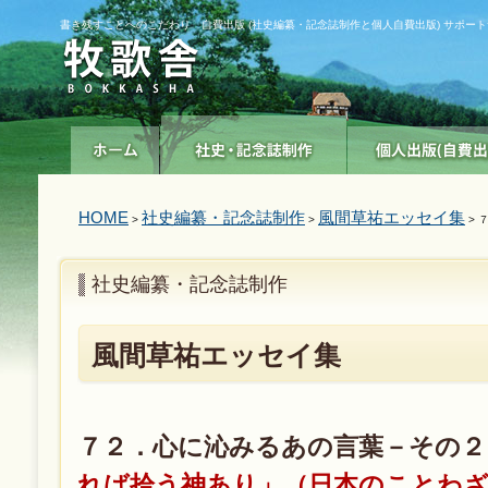
書き残すことへのこだわり 自費出版 (社史編纂・記念誌制作と個人自費出版) サポー
HOME
社史編纂・記念誌制作
風間草祐エッセイ集
>
>
> 
社史編纂・記念誌制作
風間草祐エッセイ集
７２．心に沁みるあの言葉－その
れば拾う神あり」（日本のことわ