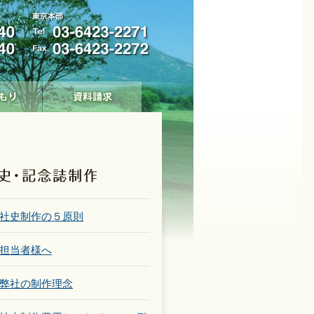
社史制作の５原則
担当者様へ
弊社の制作理念