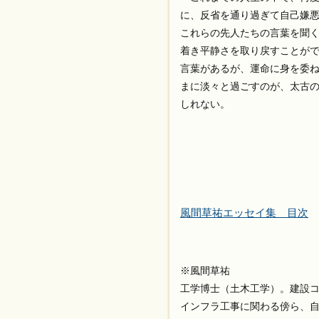
に、反省を通り過ぎて自己嫌悪
これらの先人たちの言葉を聞
着き平静さを取り戻すことが
言葉があるが、運命に身を委
まに淡々と過ごすのが、太古
しれない。
風間草祐エッセイ集 目次
※風間草祐
工学博士（土木工学）。建設
インフラ工事に関わる傍ら、