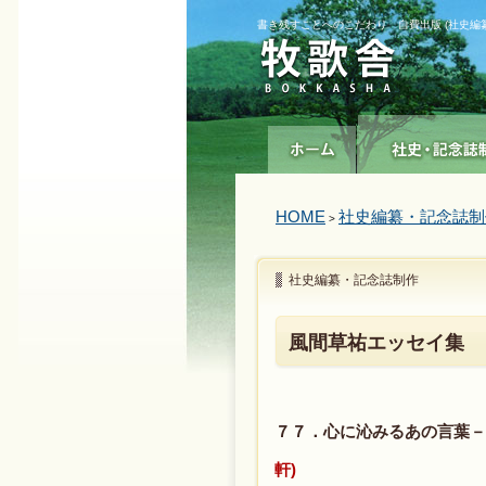
書き残すことへのこだわり 自費出版 (社史編
HOME
社史編纂・記念誌制
>
社史編纂・記念誌制作
風間草祐エッセイ集
７７．心に沁みるあの言葉
軒)