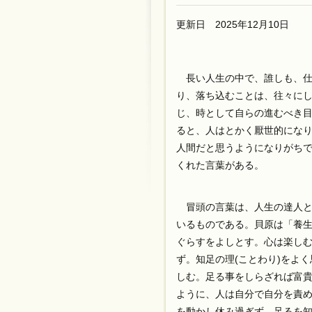
更新日 2025年12月10日
長い人生の中で、誰しも、仕
り、落ち込むことは、往々に
じ、時として自らの進むべき
ると、人はとかく厭世的にな
人間だと思うようになりがち
くれた言葉がある。
冒頭の言葉は、人生の達人と
いるものである。貝原は「養
ぐらすをよしとす。心は楽し
ず。知足の理(ことわり)をよ
しむ。足る事をしらざれば富貴
ように、人は自分で自分を責
を動かし休み過ぎず、足るを