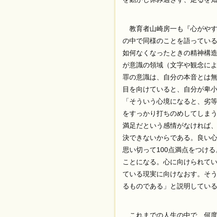
教育者山崎房一も『心がやす
の中で同様のことを語ってい
如何なくなったときの精神構
が意識の領域（文字や観念に
罪の意識は、自分の本音とは
目を向けていると、自分が卑
「そういう心境になると、劣
をすっかり打ちのめしてしま
満足だという感情がなければ
決できないからである。良い
思い切って100点満点をつけ
ことになる。心に向けられてい
ている現実に向けなおす。そ
るものである」と説明してい
これまでの人生の中で、何度