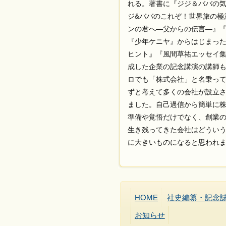
れる。著書に『ジジ＆ババの気
ジ&ババのこれぞ！世界旅の極
ンの君へ—父からの伝言—』『
『少年ケニヤ』からはじまった
ヒント』『風間草祐エッセイ集
成した企業の記念講演の講師
ロでも「株式会社」と名乗っ
ずと考えて多くの会社が設立
ました。自己過信から簡単に
準備や覚悟だけでなく、創業
生き残ってきた会社はどうい
に大きいものになると思われ
HOME
社史編纂・記念
お知らせ