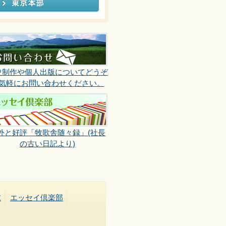
史制作や個人出版についてどうぞ
気軽にお問い合わせください。
外と好評「牧歌舎随々録」(社長
の古い日記より)
求
エッセイ倶楽部