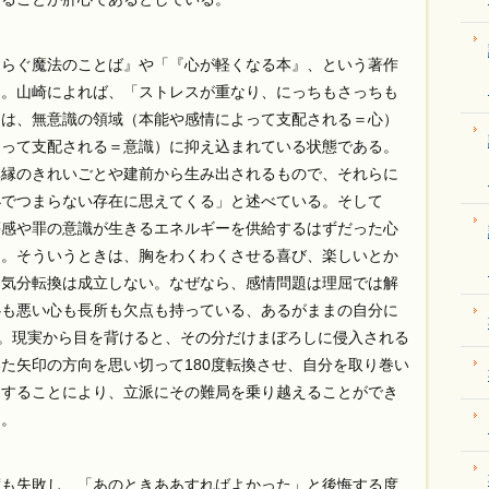
らぐ魔法のことば』や「『心が軽くなる本』、という著作
る。山崎によれば、「ストレスが重なり、にっちもさっちも
造は、無意識の領域（本能や感情によって支配される＝心）
よって支配される＝意識）に抑え込まれている状態である。
無縁のきれいごとや建前から生み出されるもので、それらに
小でつまらない存在に思えてくる」と述べている。そして
等感や罪の意識が生きるエネルギーを供給するはずだった心
う。そういうときは、胸をわくわくさせる喜び、楽しいとか
、気分転換は成立しない。なぜなら、感情問題は理屈では解
心も悪い心も長所も欠点も持っている、あるがままの自分に
る。現実から目を背けると、その分だけまぼろしに侵入される
た矢印の方向を思い切って180度転換させ、自分を取り巻い
うすることにより、立派にその難局を乗り越えることができ
る。
も失敗し、「あのときああすればよかった」と後悔する度