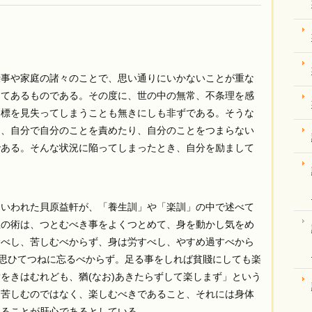
事や家庭の諸々のことで、思い通りにいかないことが重な
してあるものである。その度に、世の中の無常、不条理を感
目標を見失ってしまうことも無きにしも非ずである。そうな
り、自分で自分のことを責めたり、自分のことをつまらない
である。そんな状況に陥ってしまったとき、自分を励まして
いわれた貝原益軒が、「養生訓」や「楽訓」の中で述べて
生の術は、つとむべき事をよくつとめて、身を動かし気をめ
むべし、苦しむべからず、身は労すべし、やすめ過すべから
く思ひてつねに忘るべからず。足る事をしれば貧賤にしても楽
をきはむれども、猶(なお)あきたらずして楽しまず」という
め苦しむのではなく、楽しむべきであること、それには身体
知ることが肝心であるとしている。