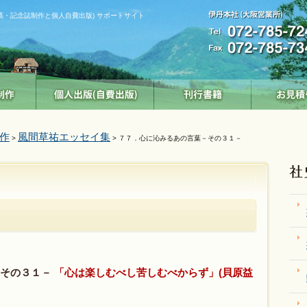
纂・記念誌制作と個人自費出版) サポートサイト
作
風間草祐エッセイ集
>
> ７７．心に沁みるあの言葉－その３１－
－その３１－
「心は楽しむべし苦しむべからず」(貝原益