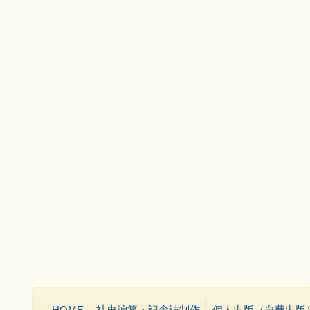
HOME
社史編纂・記念誌制作
個人出版（自費出版