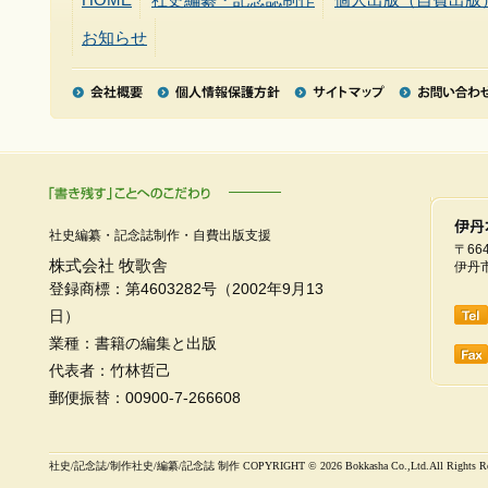
お知らせ
社史編纂・記念誌制作・自費出版支援
〒664
株式会社 牧歌舎
伊丹市
登録商標：第4603282号（2002年9月13
日）
業種：書籍の編集と出版
代表者：竹林哲己
郵便振替：00900-7-266608
社史/記念誌/制作社史/編纂/記念誌 制作 COPYRIGHT ©
2026 Bokkasha Co.,Ltd.All Rights R