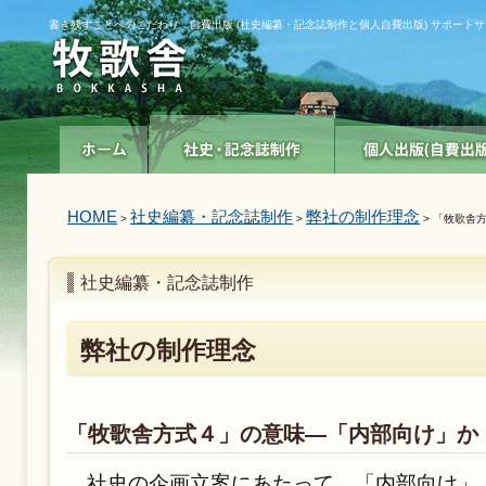
書き残すことへのこだわり 自費出版 (社史編纂・記念誌制作と個人自費出版) サポート
HOME
社史編纂・記念誌制作
弊社の制作理念
>
>
> 「牧歌舎
社史編纂・記念誌制作
弊社の制作理念
「牧歌舎方式４」の意味—「内部向け」か
社史の企画立案にあたって、「内部向け」