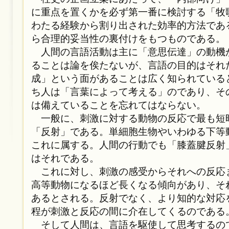
に重点を置くかを必ず第一番に検討する「牧
わたる経験から割り出された効率的方法であ
ら合理的妥当性の裏付けをもつものである。
人間の言語活動は主に「意思伝達」の動機
ることは論を俟たないが、言語の目的はそれ
成」という面があることは広く知られている
ち人は「言葉によって考える」のであり、そ
は備えていることを忘れてはならない。
一般に、刺激に対する動物の反応で最も短
「反射」である。単細胞生物やいわゆる下等
これに属する。人間の行動でも「膝蓋腱反射
はそれである。
これに対し、刺激の感受からそれへの反応
高等動物になるほど長くなる傾向があり、そ
あるとされる。反射でなく、より知的な対応
程が刺激と反応の間に介在してくるのである
そして人間は、言語を駆使して思考するの