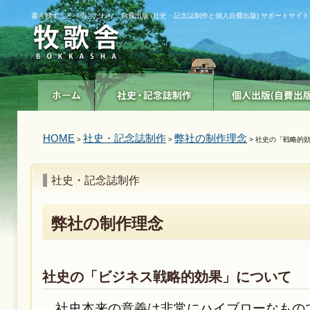
書き残すことへのこだわり 自費出版 (社史・記念誌制作と個人自費出版) サポートサイト
HOME
社史・記念誌制作
弊社の制作理念
>
>
> 社史の「戦略的
社史・記念誌制作
弊社の制作理念
社史の「ビジネス戦略的効果」について
社史本来の意義は非常にハイブローなもの