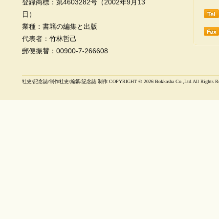
登録商標：第4603282号（2002年9月13
日）
業種：書籍の編集と出版
代表者：竹林哲己
郵便振替：00900-7-266608
社史/記念誌/制作社史/編纂/記念誌 制作 COPYRIGHT ©
2026 Bokkasha Co.,Ltd.All Rights R