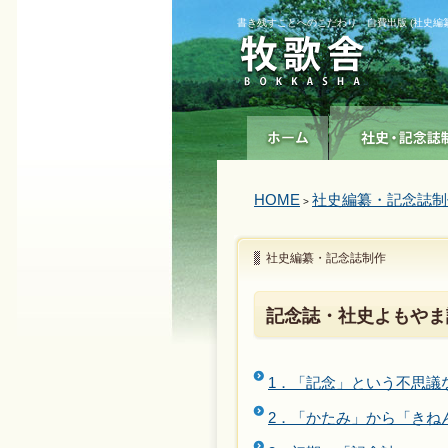
書き残すことへのこだわり 自費出版 (社史編
HOME
社史編纂・記念誌制
>
社史編纂・記念誌制作
記念誌・社史よもやま
1．「記念」という不思議
2．「かたみ」から「きね