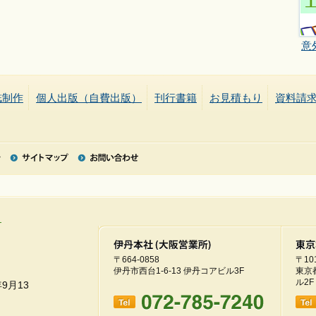
意
誌制作
個人出版（自費出版）
刊行書籍
お見積もり
資料請
〒664-0858
〒101
伊丹市西台1-6-13 伊丹コアビル3F
東京
ル2F
9月13