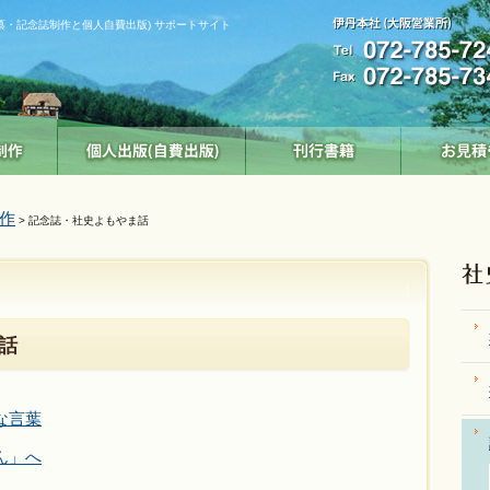
纂・記念誌制作と個人自費出版) サポートサイト
作
> 記念誌・社史よもやま話
話
な言葉
ん」へ