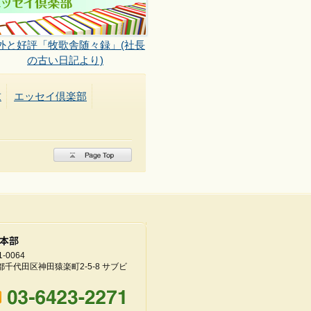
外と好評「牧歌舎随々録」(社長
の古い日記より)
求
エッセイ倶楽部
-0064
都千代田区神田猿楽町2-5-8 サブビ