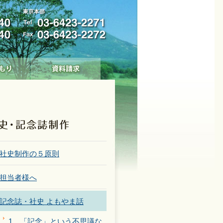
社史制作の５原則
担当者様へ
記念誌・社史 よもやま話
1．「記念」という不思議な