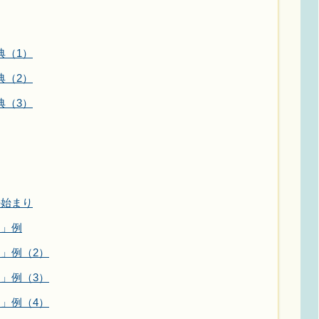
典（1）
典（2）
典（3）
の始まり
史」例
」例（2）
」例（3）
」例（4）