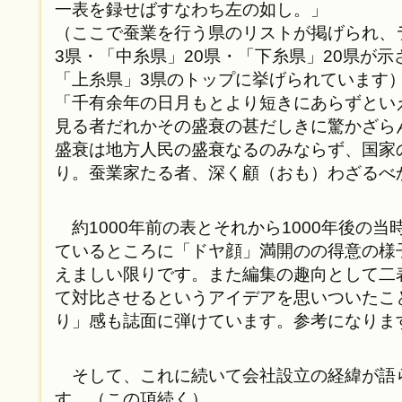
一表を録せばすなわち左の如し。」
（ここで蚕業を行う県のリストが掲げられ、
3県・「中糸県」20県・「下糸県」20県が
「上糸県」3県のトップに挙げられています
「千有余年の日月もとより短きにあらずとい
見る者だれかその盛衰の甚だしきに驚かざら
盛衰は地方人民の盛衰なるのみならず、国家
り。蚕業家たる者、深く顧（おも）わざるべ
約1000年前の表とそれから1000年後の
ているところに「ドヤ顔」満開のの得意の様
えましい限りです。また編集の趣向として二
て対比させるというアイデアを思いついたこ
り」感も誌面に弾けています。参考になりま
そして、これに続いて会社設立の経緯が語
す。（この項続く）