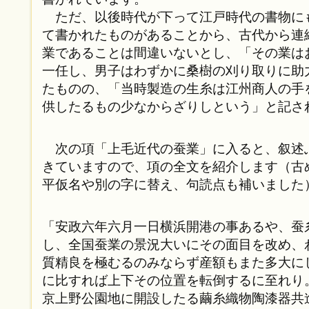
ただ、以後時代が下って江戸時代の書物に
て書かれたものがあることから、古代から連
業であることは間違いないとし、「その業は
一任し、男子はわずかに桑樹の刈り取りに助
たものの、「当時製造の生糸は江州商人の手
供したるもの少なからざりしという」と記さ
次の項「上毛近代の蚕業」に入ると、叙述
きていますので、項の全文を紹介します（古
平仮名や別の字に替え、句読点も補いました
「安政六年六月一日横浜開港の事あるや、蚕
し、全国蚕業の景況大いにその面目を改め、
質精良を極むるのみならず産額もまた多大に
に比すれば上下その位置を転倒するに至れり
京上野公園地に開設したる繭糸織物陶漆器共