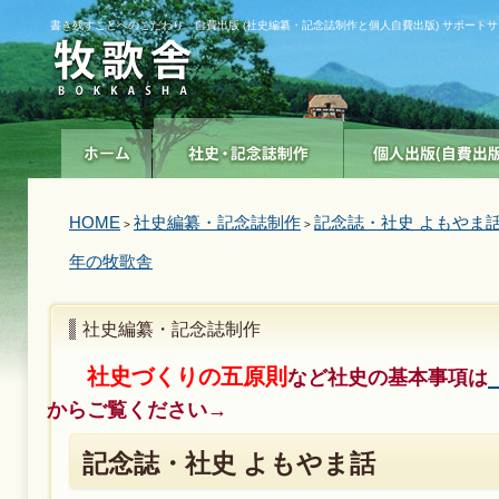
書き残すことへのこだわり 自費出版 (社史編纂・記念誌制作と個人自費出版) サポート
HOME
社史編纂・記念誌制作
記念誌・社史 よもやま話
>
>
年の牧歌舎
社史編纂・記念誌制作
社史づくりの五原則
など社史の基本事項は
からご覧ください→
記念誌・社史 よもやま話