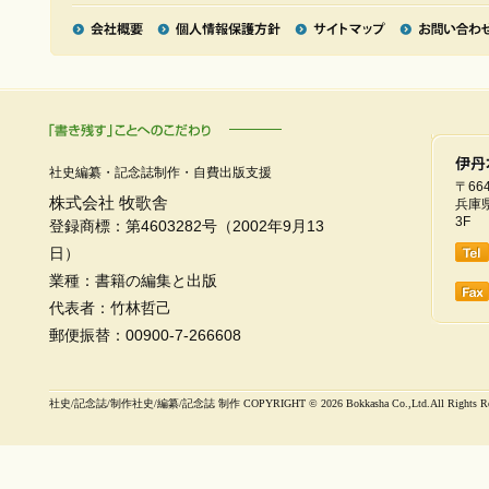
社史編纂・記念誌制作・自費出版支援
〒664
株式会社 牧歌舎
兵庫県
3F
登録商標：第4603282号（2002年9月13
日）
業種：書籍の編集と出版
代表者：竹林哲己
郵便振替：00900-7-266608
社史/記念誌/制作社史/編纂/記念誌 制作 COPYRIGHT ©
2026 Bokkasha Co.,Ltd.All Rights R