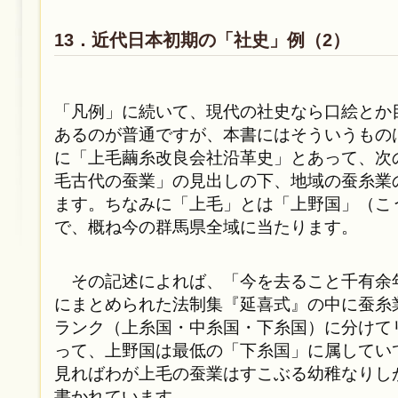
13．近代日本初期の「社史」例（2）
「凡例」に続いて、現代の社史なら口絵とか
あるのが普通ですが、本書にはそういうもの
に「上毛繭糸改良会社沿革史」とあって、次
毛古代の蚕業」の見出しの下、地域の蚕糸業
ます。ちなみに「上毛」とは「上野国」（こ
で、概ね今の群馬県全域に当たります。
その記述によれば、「今を去ること千有余
にまとめられた法制集『延喜式』の中に蚕糸
ランク（上糸国・中糸国・下糸国）に分けて
って、上野国は最低の「下糸国」に属してい
見ればわが上毛の蚕業はすこぶる幼稚なりし
書かれています。