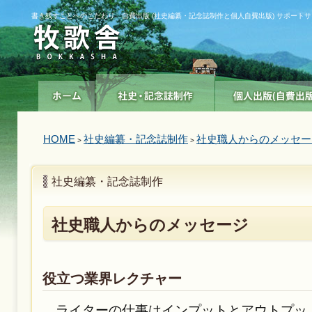
書き残すことへのこだわり 自費出版 (社史編纂・記念誌制作と個人自費出版) サポート
HOME
社史編纂・記念誌制作
社史職人からのメッセー
>
>
社史編纂・記念誌制作
社史職人からのメッセージ
役立つ業界レクチャー
ライターの仕事はインプットとアウトプッ