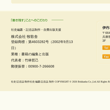
社史編纂・記念誌制作・自費出版支援
〒664
株式会社 牧歌舎
兵庫県
3F
登録商標：第4603282号（2002年9月13
日）
業種：書籍の編集と出版
代表者：竹林哲己
郵便振替：00900-7-266608
社史/記念誌/制作社史/編纂/記念誌 制作 COPYRIGHT ©
2026 Bokkasha Co.,Ltd.All Rights R