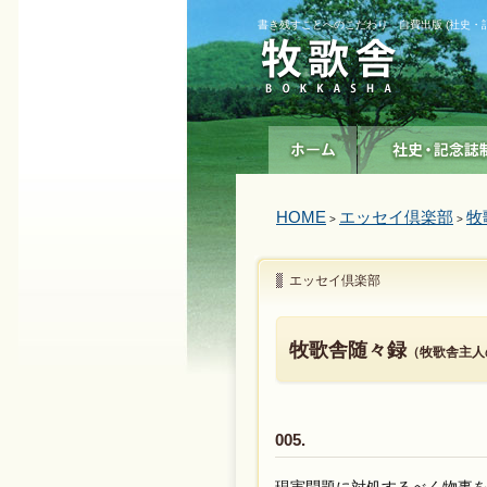
書き残すことへのこだわり 自費出版 (社史・
HOME
エッセイ倶楽部
牧
>
>
エッセイ倶楽部
牧歌舎随々録
（牧歌舎主人
005.