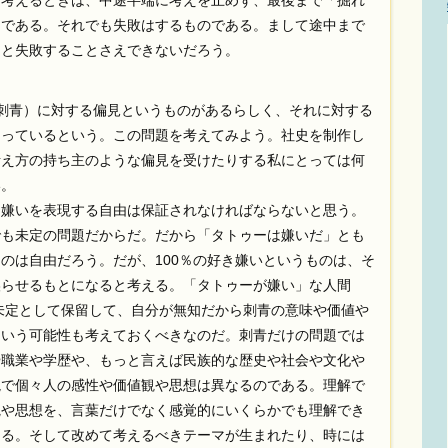
を考えるときは、中途半端に考えを止めず、最後まで「掘れ
きである。それでも失敗はするものである。まして途中まで
んと失敗することさえできないだろう。
ー（刺青）に対する偏見というものがあるらしく、それに対する
なっているという。この問題を考えてみよう。社史を制作し
考え方の持ち主のような偏見を受けたりする私にとっては何
い。
嫌いを表現する自由は保証されなければならないと思う。
でも未定の問題だからだ。だから「タトゥーは嫌いだ」とも
のは自由だろう。だが、100％の好き嫌いというものは、そ
誤らせるもとになると考える。「タトゥーが嫌い」な人間
は未定として保留して、自分が無知だから刺青の意味や価値や
という可能性も考えておくべきなのだ。刺青だけの問題では
や職業や学歴や、もっと言えば民族的な歴史や社会や文化や
境で個々人の感性や価値観や思想は異なるのである。理解で
観や思想を、言葉だけでなく感覚的にいくらかでも理解でき
なる。そして改めて考えるべきテーマが生まれたり、時には