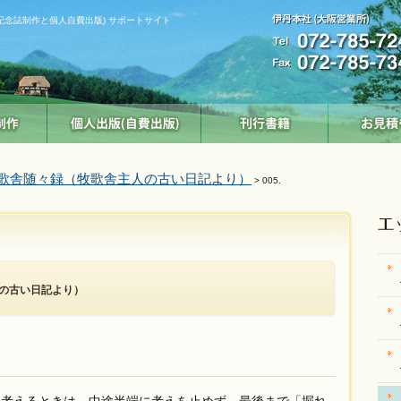
記念誌制作と個人自費出版) サポートサイト
歌舎随々録（牧歌舎主人の古い日記より）
> 005.
の古い日記より）