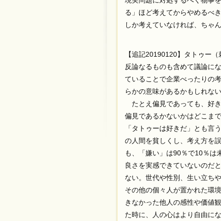
現実問題に対処するべく物事
る」ほど考えてからやめるべ
しか考えていなければ、ちゃ
【追記20190120】タトゥ
反論なるものも含めて議論に
ていることで企業べったりの
らかの意味があるかもしれな
たとえ偏見であっても、好き
偏見であるかないかはどこま
「タトゥーは好きだ」とも言う
の人間を貧しくし、考え方を
も、「嫌い」は90％で10％
良さを実感できていないのだ
ない。世代や性別、生い立ち
その他の個々人が置かれた環
きなかった他人の感性や価値
た時に、人の心はより自由に