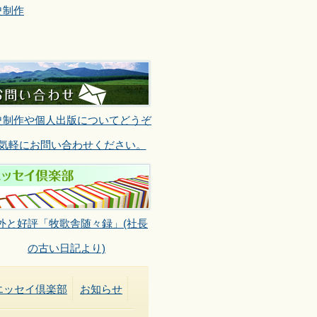
史制作
史制作や個人出版についてどうぞ
気軽にお問い合わせください。
外と好評「牧歌舎随々録」(社長
の古い日記より)
エッセイ倶楽部
お知らせ