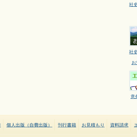
社
社
お
意
作
個人出版（自費出版）
刊行書籍
お見積もり
資料請求