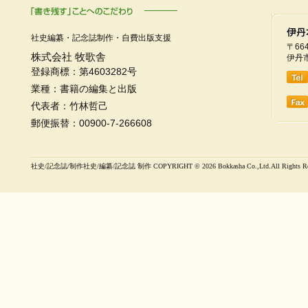
社史編纂・記念誌制作・自費出版支援
〒664
株式会社 牧歌舎
伊丹市
登録商標：第4603282号
業種：書籍の編集と出版
代表者：竹林哲己
郵便振替：00900-7-266608
社史/記念誌/制作社史/編纂/記念誌 制作 COPYRIGHT ©
2026 Bokkasha Co.,Ltd.All Rights R