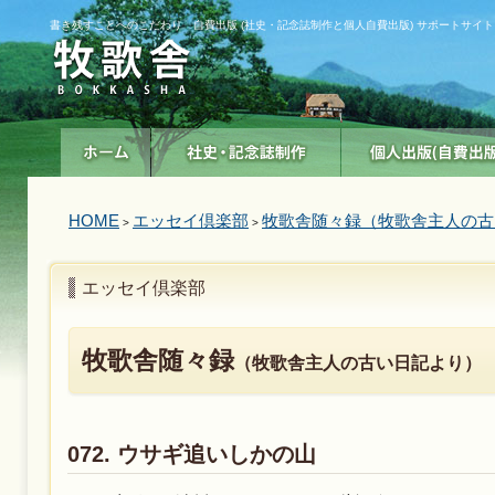
書き残すことへのこだわり 自費出版 (社史・記念誌制作と個人自費出版) サポートサイト
HOME
エッセイ倶楽部
牧歌舎随々録（牧歌舎主人の古
>
>
エッセイ倶楽部
牧歌舎随々録
（牧歌舎主人の古い日記より）
072. ウサギ追いしかの山