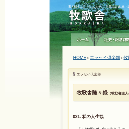
書き残すことへのこだわり 自費出版 (社史・
HOME
エッセイ倶楽部
牧
>
>
エッセイ倶楽部
牧歌舎随々録
（牧歌舎主人
021. 私の人生観