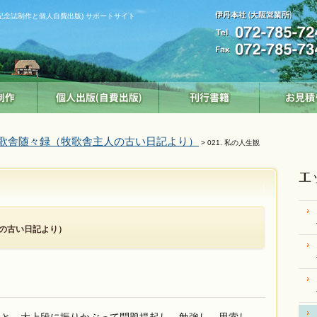
記念誌制作と個人自費出版) サポートサイト
歌舎随々録（牧歌舎主人の古い日記より）
> 021. 私の人生観
の古い日記より）