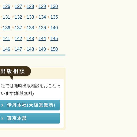
126
127
128
129
130
131
132
133
134
135
136
137
138
139
140
141
142
143
144
145
146
147
148
149
150
当社では随時出版相談をおこなっ
ています(相談無料)