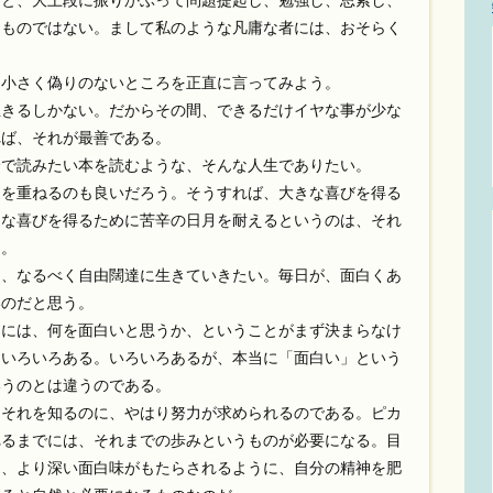
と、大上段に振りかぶって問題提起し、勉強し、思索し、
るものではない。まして私のような凡庸な者には、おそらく
小さく偽りのないところを正直に言ってみよう。
きるしかない。だからその間、できるだけイヤな事が少な
れば、それが最善である。
で読みたい本を読むような、そんな人生でありたい。
を重ねるのも良いだろう。そうすれば、大きな喜びを得る
きな喜びを得るために苦辛の日月を耐えるというのは、それ
る。
、なるべく自由闊達に生きていきたい。毎日が、面白くあ
いのだと思う。
には、何を面白いと思うか、ということがまず決まらなけ
はいろいろある。いろいろあるが、本当に「面白い」という
いうのとは違うのである。
それを知るのに、やはり努力が求められるのである。ピカ
れるまでには、それまでの歩みというものが必要になる。目
ら、より深い面白味がもたらされるように、自分の精神を肥