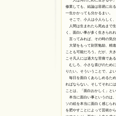
「人は何のために生きるや」
修業しても、結論は容易に出
一生かかっても分かるまい。
そこで、小人は小人らしく、
人間は生まれたら死ぬまで生
く、面白い事が多く生きられ
言ってみれば、その時の気分
大望をもって刻苦勉励、精進
ことも可能だろう。だが、大
こそ凡人には過大な苦痛であ
むしろ、小さな喜びのために
りたい。そういうことで、よ
毎日を面白くあらしめるため
ればならない。そしてそれに
ことは、「面白おかしく」と
本当に面白い事というのは、
ソの絵を本当に面白く感じら
を肥やすことによって芸術か