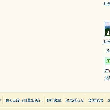
社
社
お
意
作
個人出版（自費出版）
刊行書籍
お見積もり
資料請求