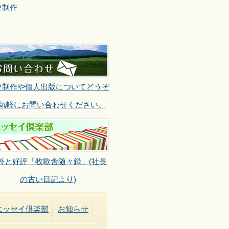
史制作
史制作や個人出版についてどうぞ
気軽にお問い合わせください。
外と好評「牧歌舎随々録」(社長
の古い日記より)
エッセイ倶楽部
お知らせ