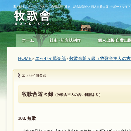
書き残すことへのこだわり 自費出版 (社史・記念誌制作と個人自費出版) サポートサイト
HOME
エッセイ倶楽部
牧歌舎随々録（牧歌舎主人の古
>
>
エッセイ倶楽部
牧歌舎随々録
（牧歌舎主人の古い日記より）
103. 短歌