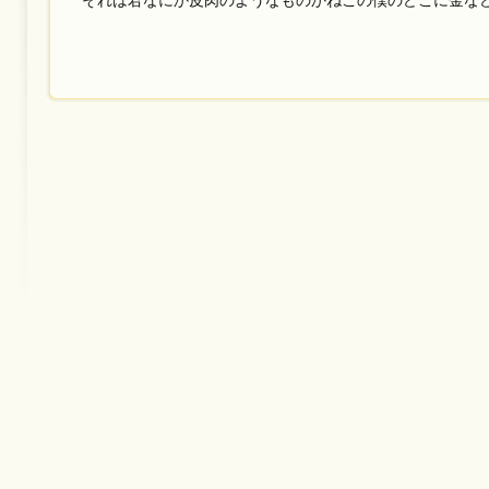
それは君なにか皮肉のようなものかねこの僕のどこに金な