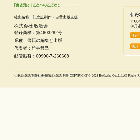
社史編纂・記念誌制作・自費出版支援
〒664
株式会社 牧歌舎
伊丹市
登録商標：第4603282号
業種：書籍の編集と出版
代表者：竹林哲己
郵便振替：00900-7-266608
社史/記念誌/制作社史/編纂/記念誌 制作 COPYRIGHT ©
2026 Bokkasha Co.,Ltd.All Rights R