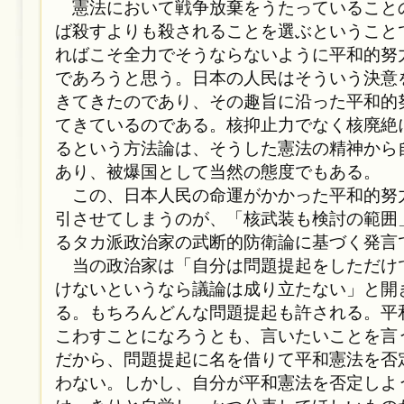
憲法において戦争放棄をうたっていること
ば殺すよりも殺されることを選ぶということ
ればこそ全力でそうならないように平和的努
であろうと思う。日本の人民はそういう決意
きてきたのであり、その趣旨に沿った平和的
てきているのである。核抑止力でなく核廃絶
るという方法論は、そうした憲法の精神から
あり、被爆国として当然の態度でもある。
この、日本人民の命運がかかった平和的努
引させてしまうのが、「核武装も検討の範囲
るタカ派政治家の武断的防衛論に基づく発言
当の政治家は「自分は問題提起をしただけ
けないというなら議論は成り立たない」と開
る。もちろんどんな問題提起も許される。平
こわすことになろうとも、言いたいことを言
だから、問題提起に名を借りて平和憲法を否
わない。しかし、自分が平和憲法を否定しよ