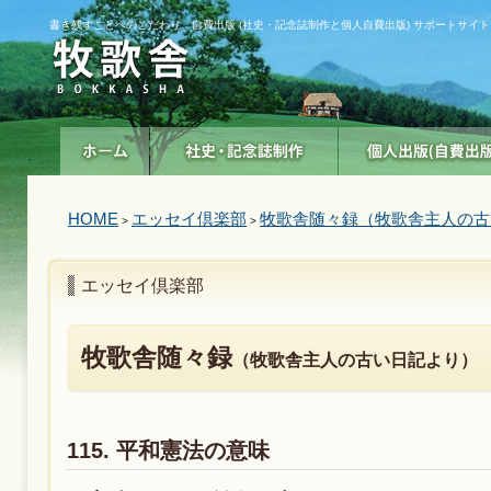
書き残すことへのこだわり 自費出版 (社史・記念誌制作と個人自費出版) サポートサイト
HOME
エッセイ倶楽部
牧歌舎随々録（牧歌舎主人の古
>
>
エッセイ倶楽部
牧歌舎随々録
（牧歌舎主人の古い日記より）
115. 平和憲法の意味