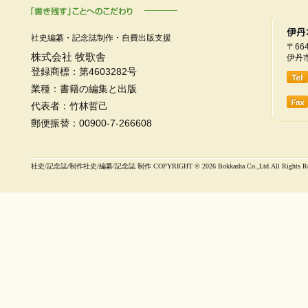
社史編纂・記念誌制作・自費出版支援
〒664
株式会社 牧歌舎
伊丹市
登録商標：第4603282号
業種：書籍の編集と出版
代表者：竹林哲己
郵便振替：00900-7-266608
社史/記念誌/制作社史/編纂/記念誌 制作 COPYRIGHT ©
2026 Bokkasha Co.,Ltd.All Rights R