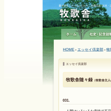
書き残すことへのこだわり 自費出版 (社史・
HOME
エッセイ倶楽部
牧
>
>
エッセイ倶楽部
牧歌舎随々録
（牧歌舎主人
031.