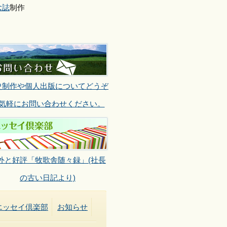
念誌
制作
史制作や個人出版についてどうぞ
気軽にお問い合わせください。
外と好評「牧歌舎随々録」(社長
の古い日記より)
エッセイ倶楽部
お知らせ