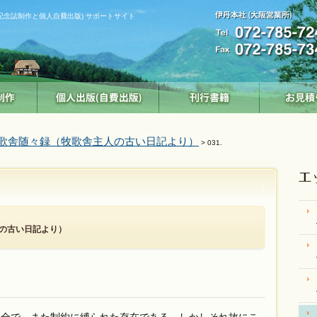
記念誌制作と個人自費出版) サポートサイト
歌舎随々録（牧歌舎主人の古い日記より）
> 031.
の古い日記より）