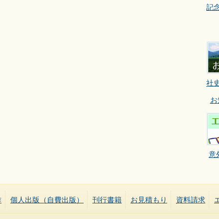
記
社
お
意
作
個人出版（自費出版）
刊行書籍
お見積もり
資料請求