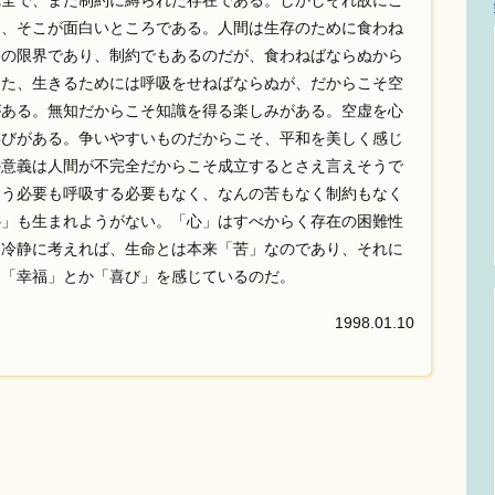
全で、また制約に縛られた存在である。しかしそれ故にこ
ら、そこが面白いところである。人間は生存のために食わね
ての限界であり、制約でもあるのだが、食わねばならぬから
また、生きるためには呼吸をせねばならぬが、だからこそ空
がある。無知だからこそ知識を得る楽しみがある。空虚を心
喜びがある。争いやすいものだからこそ、平和を美しく感じ
の意義は人間が不完全だからこそ成立するとさえ言えそうで
食う必要も呼吸する必要もなく、なんの苦もなく制約もなく
心」も生まれようがない。「心」はすべからく存在の困難性
。冷静に考えれば、生命とは本来「苦」なのであり、それに
て「幸福」とか「喜び」を感じているのだ。
1998.01.10