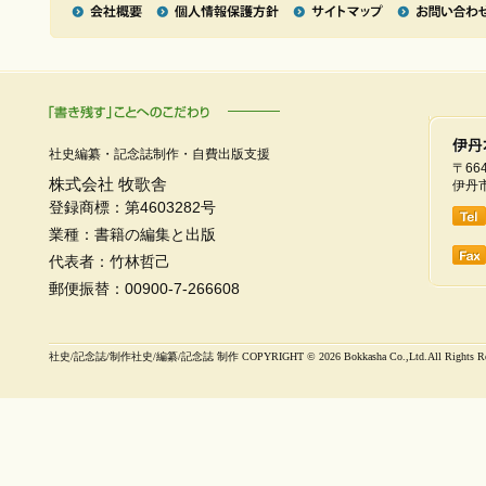
社史編纂・記念誌制作・自費出版支援
〒664
株式会社 牧歌舎
伊丹市
登録商標：第4603282号
業種：書籍の編集と出版
代表者：竹林哲己
郵便振替：00900-7-266608
社史/記念誌/制作社史/編纂/記念誌 制作 COPYRIGHT ©
2026 Bokkasha Co.,Ltd.All Rights R