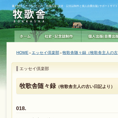
書き残すことへのこだわり 自費出版 (社史・記念誌制作と個人自費出版) サポートサイト
HOME
エッセイ倶楽部
牧歌舎随々録（牧歌舎主人の古
>
>
エッセイ倶楽部
牧歌舎随々録
（牧歌舎主人の古い日記より）
018.