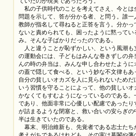
ていたのが現実であったろう。
私の子供時代のことを考えてさえ、今とは
問題を示して、答が分かる者、と問う。誰一
教師が指名して尋ねると正答を言う。分かっ
ないと責められても、困ったように黙ってい
み。そんな子ばかりだったのである。
人と違うことが恥ずかしい、という風潮も
の運動会には、子どもはみんな巻きずしの弁
んの時の弁当は、みんな申し合わせたように
の蓋で隠して食べる、という妙な不文律もあ
自分の貧しいオカズを人に見られないためだ
いう習慣を守ることによって、他の貧しいオ
かなくてもすむようになっているのである。
であり、他面非常に心優しい配慮であったり
が詰まるような閉塞と、救い合いの安らぎの
半は生きていたのである。
幕末、明治維新も、先覚者である志士たち
考えがちであるけれども、その実は幕閣や藩