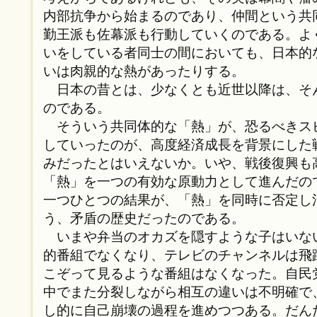
内部抗争から始まるのであり、仲間という共
勤王派も佐幕派も行動していくのである。よ
いをしている者同士の間においても、日本的
いは肉親的な熱があったりする。
日本の昔とは、少なくとも近世以降は、そ
のである。
そういう共同体的な「熱」が、恐るべきス
していったのが、高度経済成長を背景にした
みだったとはいえないか。いや、戦後復興も
「熱」を一つの有効な原動力として進んだの
一つひとつの結果が、「熱」を同時に否定し
う、矛盾の歴史だったのである。
いまや弁当のオカズを隠すような子はいな
的番組でなくなり、テレビのチャンネルは飛
こぞって見るような番組はなくなった。自民
中でまた分裂しながら相互の違いは不明確で
し的に自己崩壊の過程を進めつつある。だん