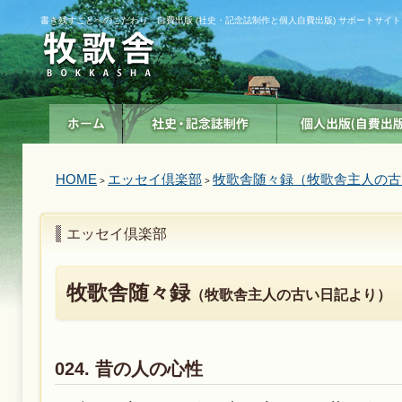
書き残すことへのこだわり 自費出版 (社史・記念誌制作と個人自費出版) サポートサイト
HOME
エッセイ倶楽部
牧歌舎随々録（牧歌舎主人の古
>
>
エッセイ倶楽部
牧歌舎随々録
（牧歌舎主人の古い日記より）
024. 昔の人の心性