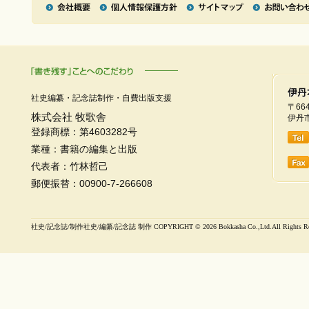
社史編纂・記念誌制作・自費出版支援
〒664
株式会社 牧歌舎
伊丹市
登録商標：第4603282号
業種：書籍の編集と出版
代表者：竹林哲己
郵便振替：00900-7-266608
社史/記念誌/制作社史/編纂/記念誌 制作 COPYRIGHT ©
2026 Bokkasha Co.,Ltd.All Rights R