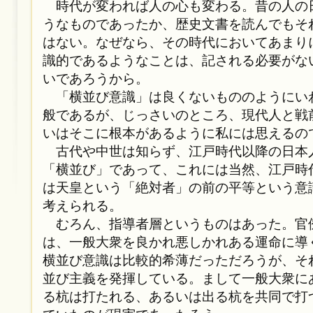
時代が変われば人の心も変わる。昔の人の
うなものであったか、歴史文書を読んでもそ
はない。なぜなら、その時代においてあまり
識的であるようなことは、記される必要がな
いであろうから。
「横並び意識」は良くないもののようにい
般であるが、じっさいのところ、現代人と戦
いはそこに根本があるように私には思えるの
古代や中世は知らず、江戸時代以降の日本
「横並び」であって、これには当然、江戸時
は天皇という「絶対者」の前の平等という意
考えられる。
むろん、指導者層というものはあった。官
は、一般大衆を良かれ悪しかれある運命に導
横並び意識は比較的希薄だっただろうが、そ
並び主義を発揮している。まして一般大衆に
る杭は打たれる、あるいは出る杭を共同で打