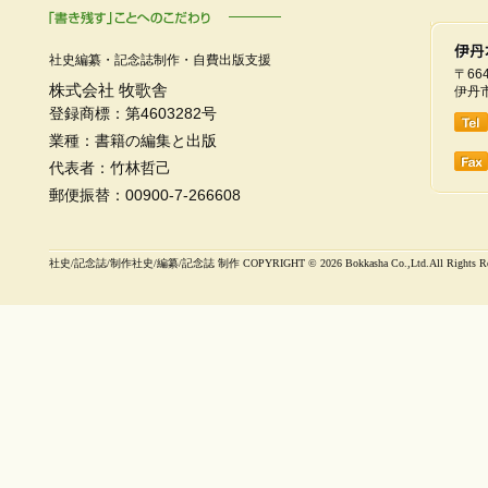
社史編纂・記念誌制作・自費出版支援
〒664
株式会社 牧歌舎
伊丹市
登録商標：第4603282号
業種：書籍の編集と出版
代表者：竹林哲己
郵便振替：00900-7-266608
社史/記念誌/制作社史/編纂/記念誌 制作 COPYRIGHT ©
2026 Bokkasha Co.,Ltd.All Rights R