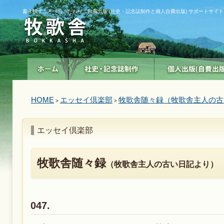
書き残すことへのこだわり 自費出版 (社史・記念誌制作と個人自費出版) サポートサイト
HOME
エッセイ倶楽部
牧歌舎随々録（牧歌舎主人の古
>
>
エッセイ倶楽部
牧歌舎随々録
（牧歌舎主人の古い日記より）
047.